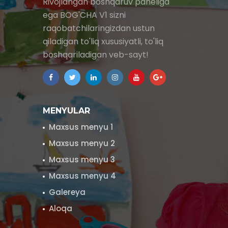
Rivojlangan boshqaruv paneliga
ega BOG'CHA V1 sizni
raqobatchilaringizdan ustun
qiladigan to'liq xususiyatli, to'liq
boshqariladigan veb-sayt!
MENYULAR
Maxsus menyu 1
Maxsus menyu 2
Maxsus menyu 3
Maxsus menyu 4
Galereya
Aloqa