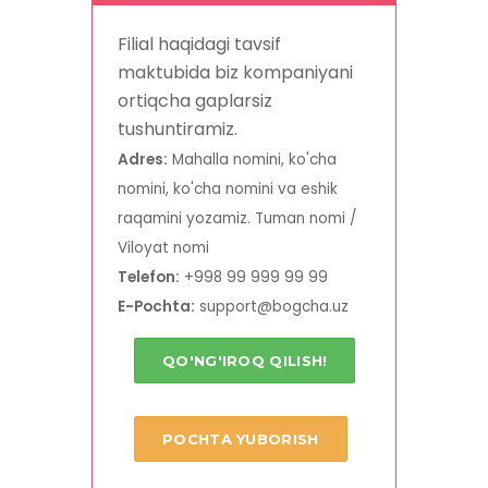
Filial haqidagi tavsif
maktubida biz kompaniyani
ortiqcha gaplarsiz
tushuntiramiz.
Adres:
Mahalla nomini, ko'cha
nomini, ko'cha nomini va eshik
raqamini yozamiz. Tuman nomi /
Viloyat nomi
Telefon:
+998 99 999 99 99
E-Pochta:
support@bogcha.uz
QO'NG'IROQ QILISH!
POCHTA YUBORISH