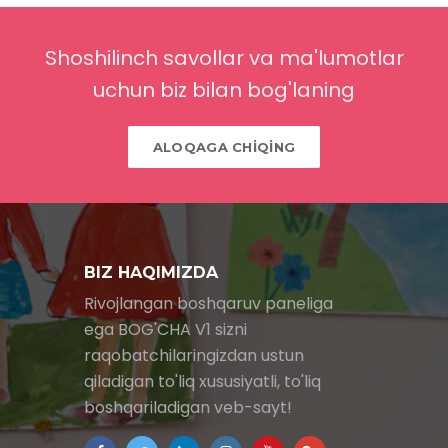
Shoshilinch savollar va ma'lumotlar
uchun biz bilan bog'laning
ALOQAGA CHİQİNG
BIZ HAQIMIZDA
Rivojlangan boshqaruv paneliga
ega BOG'CHA V1 sizni
raqobatchilaringizdan ustun
qiladigan to'liq xususiyatli, to'liq
boshqariladigan veb-sayt!