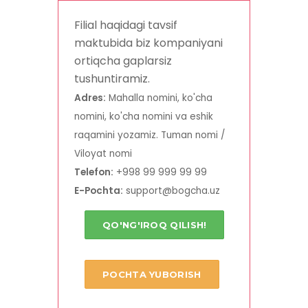
Filial haqidagi tavsif
maktubida biz kompaniyani
ortiqcha gaplarsiz
tushuntiramiz.
Adres:
Mahalla nomini, ko'cha
nomini, ko'cha nomini va eshik
raqamini yozamiz. Tuman nomi /
Viloyat nomi
Telefon:
+998 99 999 99 99
E-Pochta:
support@bogcha.uz
QO'NG'IROQ QILISH!
POCHTA YUBORISH