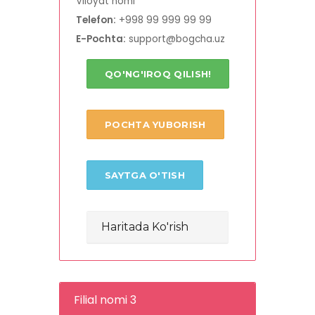
Viloyat nomi
Telefon:
+998 99 999 99 99
E-Pochta:
support@bogcha.uz
QO'NG'IROQ QILISH!
POCHTA YUBORISH
SAYTGA O'TISH
Haritada Ko'rish
Filial nomi 3