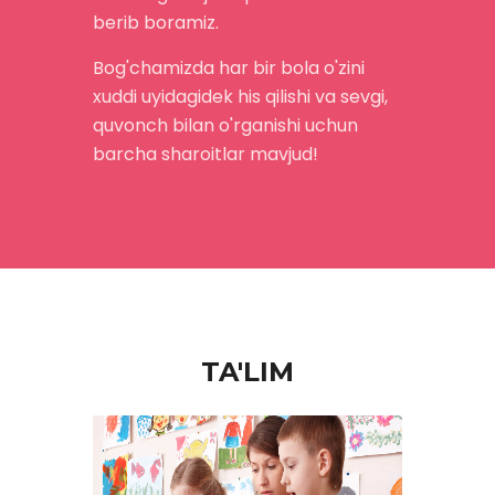
berib boramiz.
Bog'chamizda har bir bola o'zini
xuddi uyidagidek his qilishi va sevgi,
quvonch bilan o'rganishi uchun
barcha sharoitlar mavjud!
TA'LIM