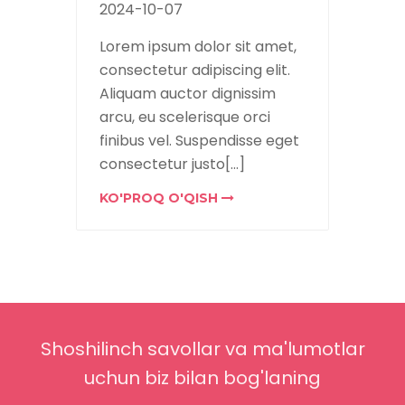
2024-10-07
2024-
amet,
Lorem ipsum dolor sit amet,
Lorem
elit.
consectetur adipiscing elit.
consec
um ut
Aliquam auctor dignissim
Aliqu
m leo.
arcu, eu scelerisque orci
arcu, 
id
finibus vel. Suspendisse eget
finibu
consectetur justo[...]
consec
KO'PROQ O'QISH
KO'P
Shoshilinch savollar va ma'lumotlar
uchun biz bilan bog'laning