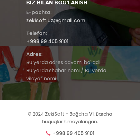
BIZ BILAN BOG'LANISH
E-pochta:
zekisoft.uz@gmail.com
Telefon:
+998 99 405 9101
Adres:
Bu yerda adres davomi bo'ladi
Bu yerda shahar nomi / Bu yerda
viloyat nomi
© 2024
ZekiSoft - Boğcha V1
, Barcha
huquqlar himoyalangan.
+998 99 405 9101