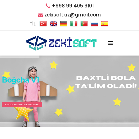
+998 99 405 9101
zekisoft.uz@gmail.com
TİL
Boğcha V1
SAYT UCHUN HOZIROQ BUYURTMA BERING!