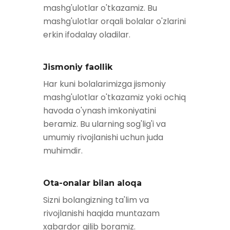
mashg'ulotlar o'tkazamiz. Bu
mashg'ulotlar orqali bolalar o'zlarini
erkin ifodalay oladilar.
Jismoniy faollik
Har kuni bolalarimizga jismoniy
mashg'ulotlar o'tkazamiz yoki ochiq
havoda o'ynash imkoniyatini
beramiz. Bu ularning sog'lig'i va
umumiy rivojlanishi uchun juda
muhimdir.
Ota-onalar bilan aloqa
Sizni bolangizning ta'lim va
rivojlanishi haqida muntazam
xabardor qilib boramiz.