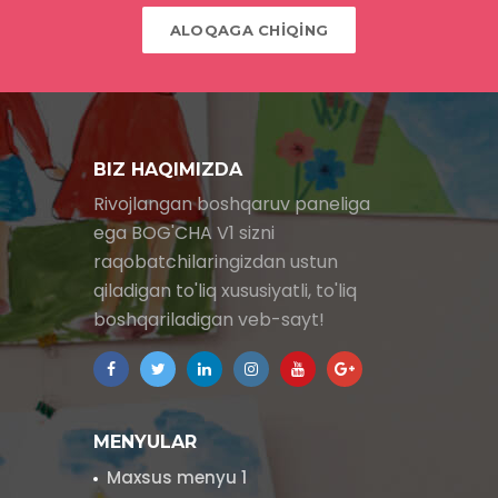
ALOQAGA CHİQİNG
BIZ HAQIMIZDA
Rivojlangan boshqaruv paneliga
ega BOG'CHA V1 sizni
raqobatchilaringizdan ustun
qiladigan to'liq xususiyatli, to'liq
boshqariladigan veb-sayt!
MENYULAR
Maxsus menyu 1