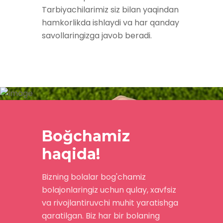
Tarbiyachilarimiz siz bilan yaqindan
hamkorlikda ishlaydi va har qanday
savollaringizga javob beradi.
Boğchamiz
haqida!
Bizning bolalar bog'chamiz
bolajonlaringiz uchun qulay, xavfsiz
va rivojlantiruvchi muhit yaratishga
qaratilgan. Biz har bir bolaning