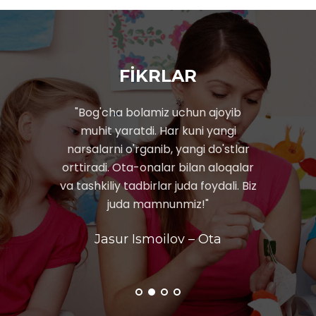
FİKRLAR
chaga
"Bog'cha bolamiz uchun ajoyib
"Tib
o'p
muhit yaratdi. Har kuni yangi
bo
chilar
narsalarni o'rganib, yangi do'stlar
Ularni
ali va
orttiradi. Ota-onalar bilan aloqalar
qili
a ijodiy
va tashkiliy tadbirlar juda foydali. Biz
ta
uchun
juda mamnunmiz!"
bol
Jasur Ismoilov – Ota
 Ona
Du