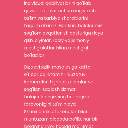
individual qobiliyatlarini qo'llab-
quvvatlab, ular uchun eng yaxshi
ta'lim va tarbiya sharoitlarini
taqdim etamiz. Har kuni bolalarimiz
sog'lom ovqatlanish dasturiga rioya
qilib, o'yinlar, ijodiy va jismoniy
mashg'ulotlar bilan mashg'ul
bo'ladilar.
Biz xavfsizlik masalasiga katta
e'tibor qaratamiz – kuzatuv
kameralar, tajribali xodimlar va
sog'liqni saqlash xizmati
bolajonlaringizning tinchligi va
farovonligini ta'minlaydi.
Shuningdek, ota-onalar bilan
muntazam aloqada bo'lib, har bir
bolaning rivoji haqida ma'lumot