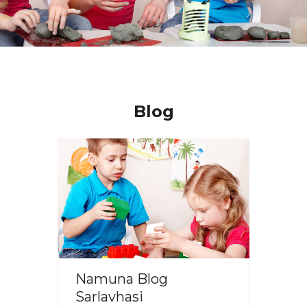
Blog
Namuna Blog
Nam
Sarlavhasi
Sarl