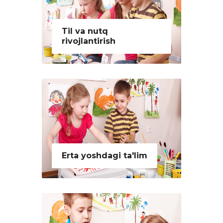
Til va nutq
rivojlantirish
Erta yoshdagi ta'lim