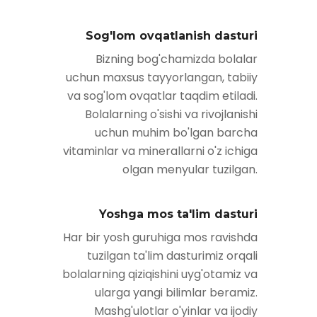
Sog'lom ovqatlanish dasturi
Bizning bog'chamizda bolalar
uchun maxsus tayyorlangan, tabiiy
va sog'lom ovqatlar taqdim etiladi.
Bolalarning o'sishi va rivojlanishi
uchun muhim bo'lgan barcha
vitaminlar va minerallarni o'z ichiga
olgan menyular tuzilgan.
Yoshga mos ta'lim dasturi
Har bir yosh guruhiga mos ravishda
tuzilgan ta'lim dasturimiz orqali
bolalarning qiziqishini uyg'otamiz va
ularga yangi bilimlar beramiz.
Mashg'ulotlar o'yinlar va ijodiy