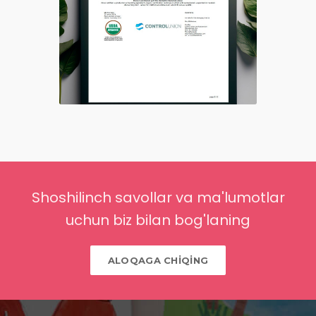
Shoshilinch savollar va ma'lumotlar
uchun biz bilan bog'laning
ALOQAGA CHİQİNG