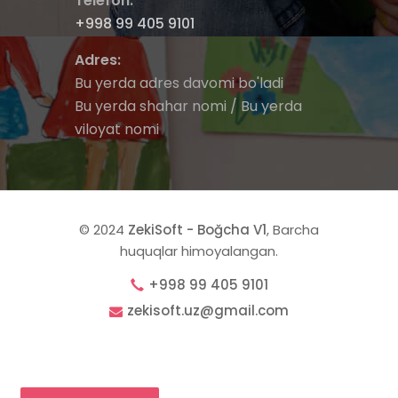
Telefon:
+998 99 405 9101
Adres:
Bu yerda adres davomi bo'ladi
Bu yerda shahar nomi / Bu yerda
viloyat nomi
© 2024
ZekiSoft - Boğcha V1
, Barcha
huquqlar himoyalangan.
+998 99 405 9101
zekisoft.uz@gmail.com