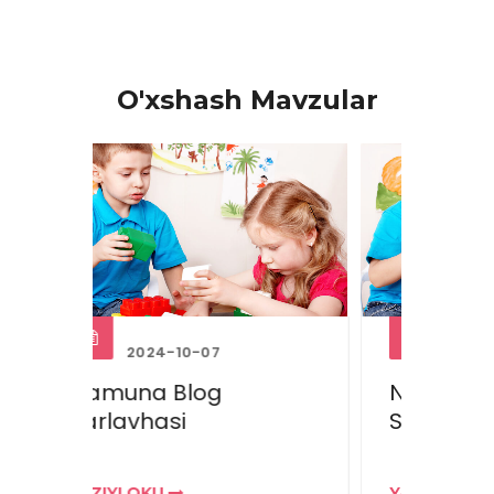
O'xshash Mavzular
2024-10-07
Namuna Blog
Nam
Sarlavhasi
Sarl
YAZIYI OKU
YAZIY