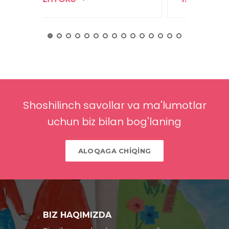
Shoshilinch savollar va ma'lumotlar
uchun biz bilan bog'laning
ALOQAGA CHİQİNG
BIZ HAQIMIZDA