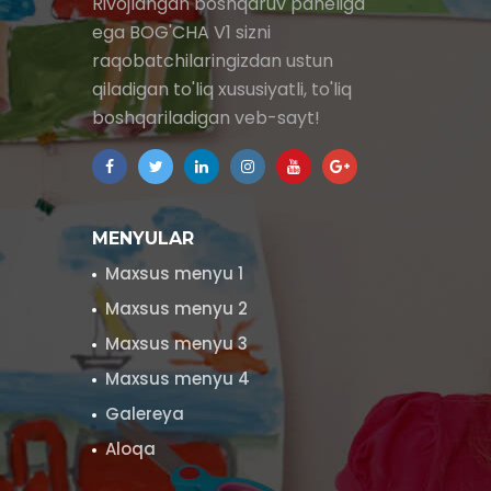
Rivojlangan boshqaruv paneliga
ega BOG'CHA V1 sizni
raqobatchilaringizdan ustun
qiladigan to'liq xususiyatli, to'liq
boshqariladigan veb-sayt!
MENYULAR
Maxsus menyu 1
Maxsus menyu 2
Maxsus menyu 3
Maxsus menyu 4
Galereya
Aloqa